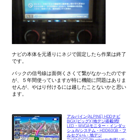
ナビの本体を元通りにネジで固定したら作業は終了
です。
バックの信号線は面倒くさくて繋がなかったのです
が、５年間使っていますが特に機能に問題はありま
せんが、やはり付けるには越したことないかと思い
ます。
アルパイン(ALPINE) HDDナビ
BIGX(ビッグX)地デジ搭載8型
LED・WVGAモニター・インダッ
シュAVシステム・HDD60GB・フ
ルセグ4×4・地デジ
TV/DVD/CD(Bluetooth内蔵) VIE-