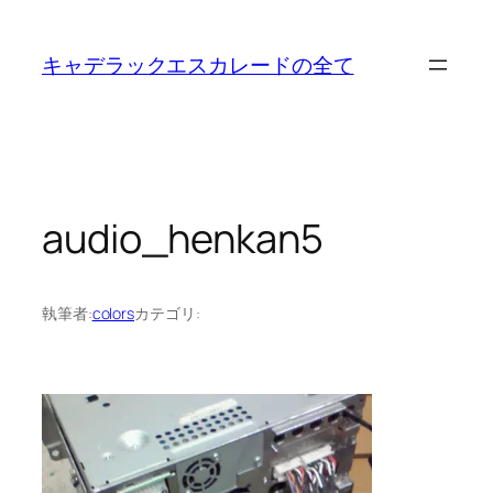
内
容
キャデラックエスカレードの全て
を
ス
キ
ッ
プ
audio_henkan5
執筆者:
colors
カテゴリ: