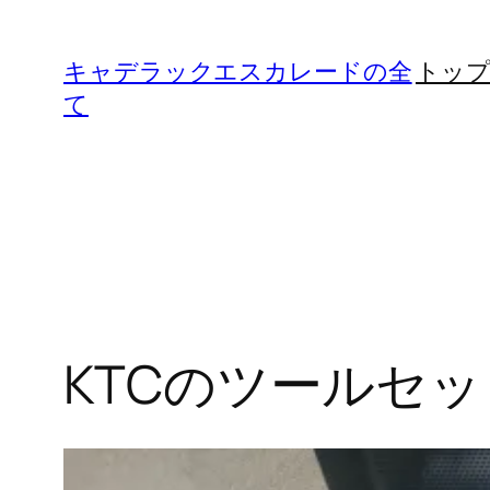
内
容
キャデラックエスカレードの全
トッ
を
て
ス
キ
ッ
プ
KTCのツールセ