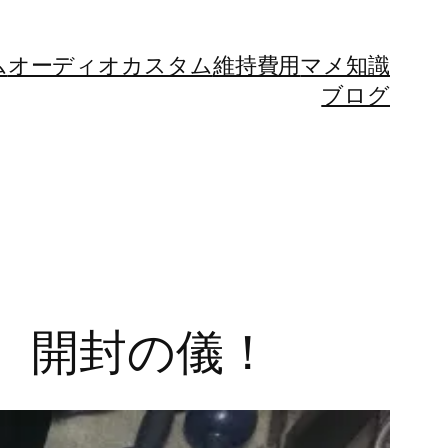
ム
オーディオカスタム
維持費用
マメ知識
ブログ
 開封の儀！