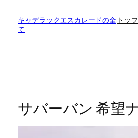
内
容
キャデラックエスカレードの全
トッ
を
て
ス
キ
ッ
プ
サバーバン 希望