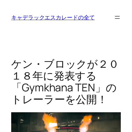
内
容
キャデラックエスカレードの全て
を
ス
キ
ッ
プ
ケン・ブロックが２０
１８年に発表する
「Gymkhana TEN」の
トレーラーを公開！