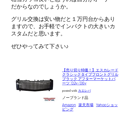
だからなのでしょうか。
グリル交換は安い物だと１万円台からあり
ますので、お手軽でインパクトの大きいカ
スタムだと思います。
ぜひやってみて下さい♪
【売り切り特価！】エスカレード
クラシックタイプフロントグリル
ブラック アフターマーケットパ
ーツ ’02y-’06y
posted with
カエレバ
ノーブランド品
Amazon
楽天市場
Yahooショッ
ピング