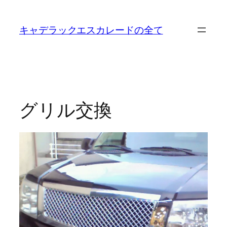
内
容
キャデラックエスカレードの全て
を
ス
キ
ッ
プ
グリル交換