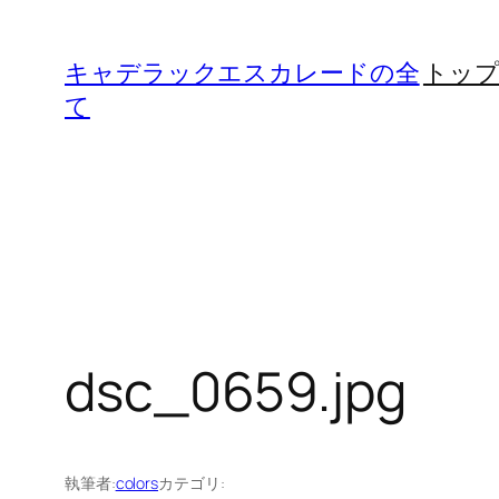
内
容
キャデラックエスカレードの全
トッ
を
て
ス
キ
ッ
プ
dsc_0659.jpg
執筆者:
colors
カテゴリ: