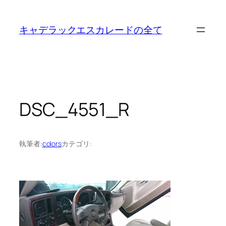
内
容
キャデラックエスカレードの全て
を
ス
キ
ッ
プ
DSC_4551_R
執筆者:
colors
カテゴリ: