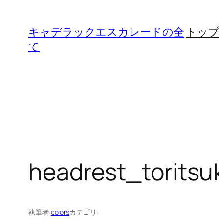
内
容
キャデラックエスカレードの全
トッ
を
て
ス
キ
ッ
プ
headrest_toritsu
執筆者:
colors
カテゴリ: