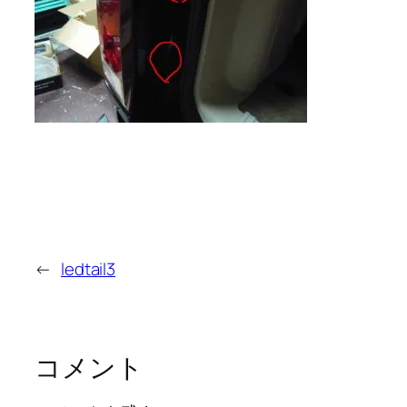
←
ledtail3
コメント