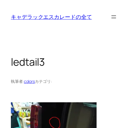
内
容
キャデラックエスカレードの全て
を
ス
キ
ッ
プ
ledtail3
執筆者:
colors
カテゴリ: