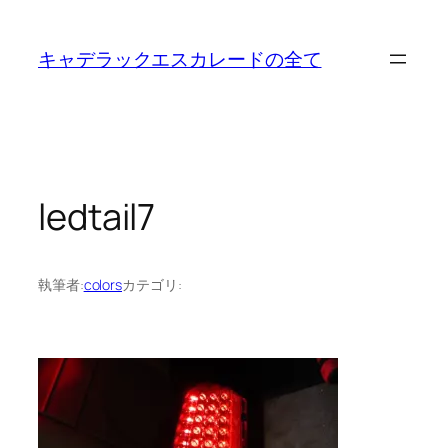
内
容
キャデラックエスカレードの全て
を
ス
キ
ッ
プ
ledtail7
執筆者:
colors
カテゴリ: