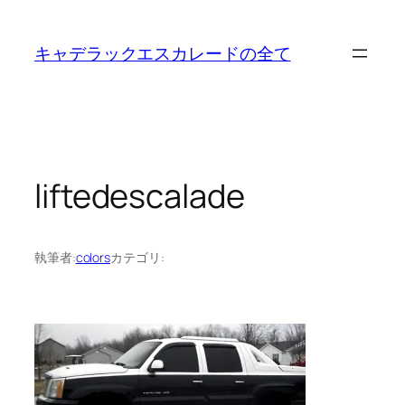
内
容
キャデラックエスカレードの全て
を
ス
キ
ッ
プ
liftedescalade
執筆者:
colors
カテゴリ: