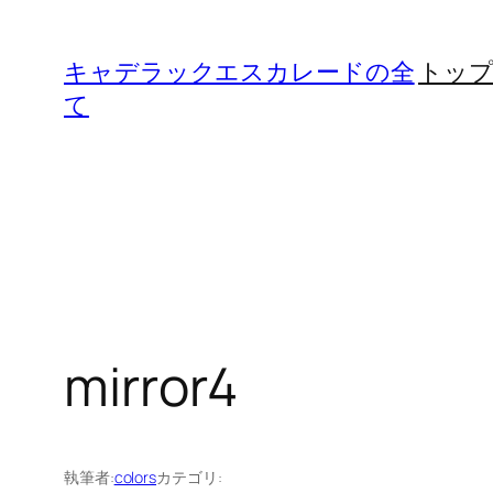
内
容
キャデラックエスカレードの全
トッ
を
て
ス
キ
ッ
プ
mirror4
執筆者:
colors
カテゴリ: