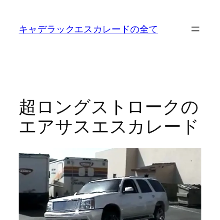
内
容
キャデラックエスカレードの全て
を
ス
キ
ッ
プ
超ロングストロークの
エアサスエスカレード