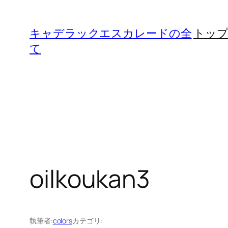
内
容
キャデラックエスカレードの全
トッ
を
て
ス
キ
ッ
プ
oilkoukan3
執筆者:
colors
カテゴリ: