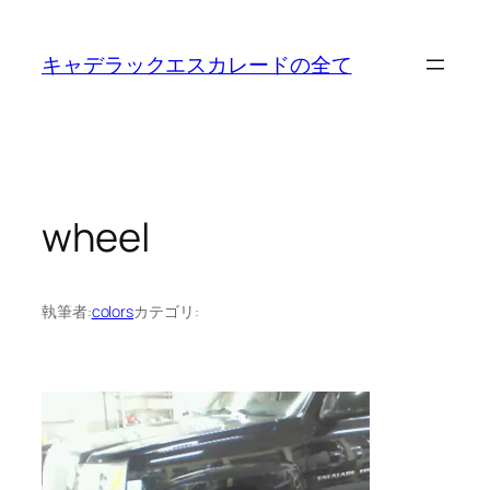
内
容
キャデラックエスカレードの全て
を
ス
キ
ッ
プ
wheel
執筆者:
colors
カテゴリ: