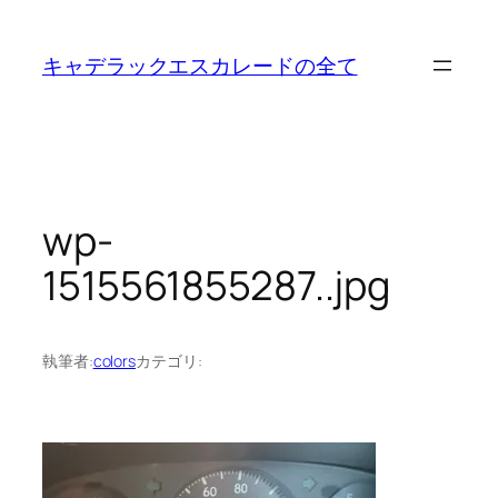
内
容
キャデラックエスカレードの全て
を
ス
キ
ッ
プ
wp-
1515561855287..jpg
執筆者:
colors
カテゴリ: