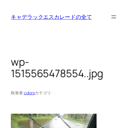
内
容
キャデラックエスカレードの全て
を
ス
キ
ッ
プ
wp-
1515565478554..jpg
執筆者:
colors
カテゴリ: