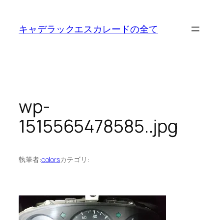
内
容
キャデラックエスカレードの全て
を
ス
キ
ッ
プ
wp-
1515565478585..jpg
執筆者:
colors
カテゴリ: