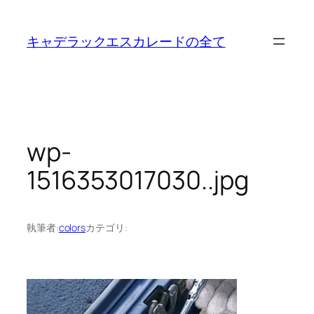
内
容
キャデラックエスカレードの全て
を
ス
キ
ッ
プ
wp-
1516353017030..jpg
執筆者:
colors
カテゴリ: