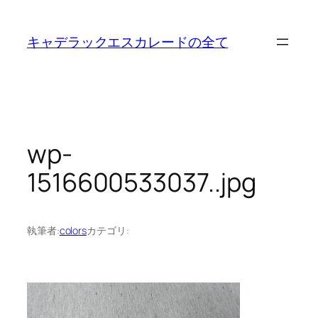
内
容
キャデラックエスカレードの全て
を
ス
キ
ッ
プ
wp-
1516600533037..jpg
執筆者:
colors
カテゴリ: