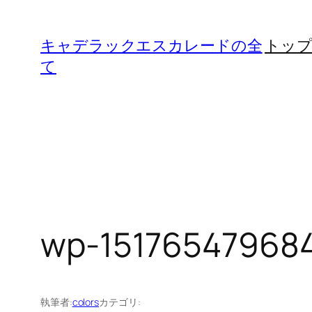
内
容
キャデラックエスカレードの全
トッ
を
て
ス
キ
ッ
プ
wp-1517654796841
執筆者:
colors
カテゴリ: