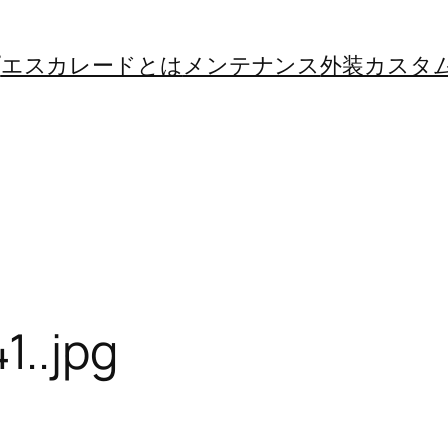
プ
エスカレードとは
メンテナンス
外装カスタ
..jpg