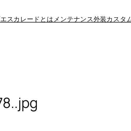
プ
エスカレードとは
メンテナンス
外装カスタ
8..jpg