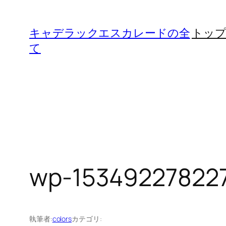
内
容
キャデラックエスカレードの全
トッ
を
て
ス
キ
ッ
プ
wp-153492278227
執筆者:
colors
カテゴリ: