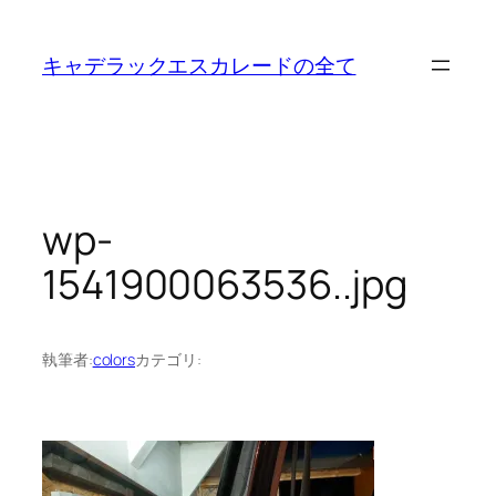
内
容
キャデラックエスカレードの全て
を
ス
キ
ッ
プ
wp-
1541900063536..jpg
執筆者:
colors
カテゴリ: