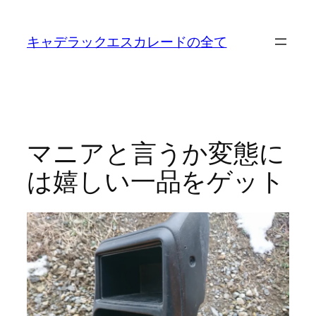
内
容
キャデラックエスカレードの全て
を
ス
キ
ッ
プ
マニアと言うか変態に
は嬉しい一品をゲット