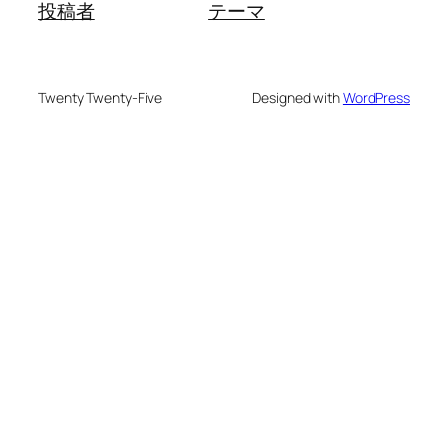
投稿者
テーマ
Twenty Twenty-Five
Designed with
WordPress