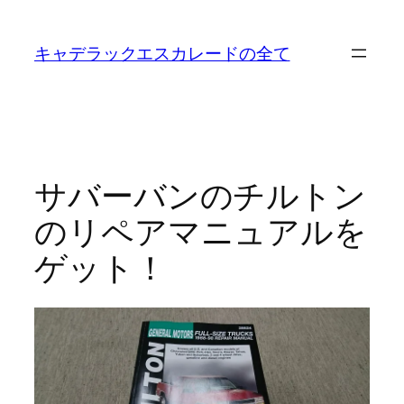
内
容
キャデラックエスカレードの全て
を
ス
キ
ッ
プ
サバーバンのチルトン
のリペアマニュアルを
ゲット！