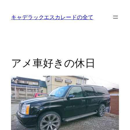
内
容
キャデラックエスカレードの全て
を
ス
キ
ッ
プ
アメ車好きの休日