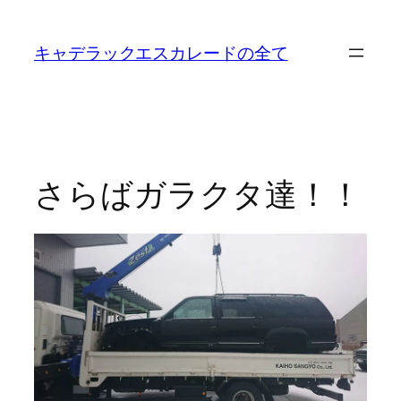
内
容
キャデラックエスカレードの全て
を
ス
キ
ッ
プ
さらばガラクタ達！！