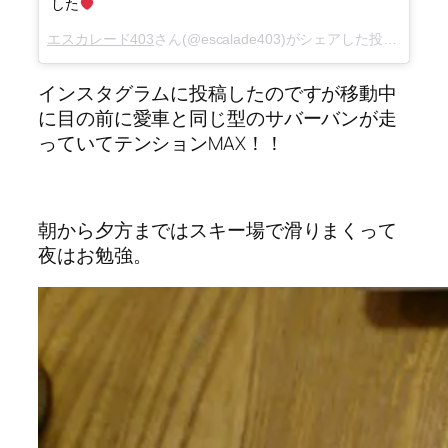
した
エスカレード403
さん(@escalade403)がシェアした投稿 –
3月 2
インスタグラムに投稿したのですが移動中
に目の前に愛車と同じ型のサバーバンが走
っていてテンションMAX！！
朝から夕方まではスキー場で滑りまくって
夜はお勉強。