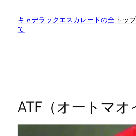
内
容
キャデラックエスカレードの全
トッ
を
て
ス
キ
ッ
プ
ATF（オートマ