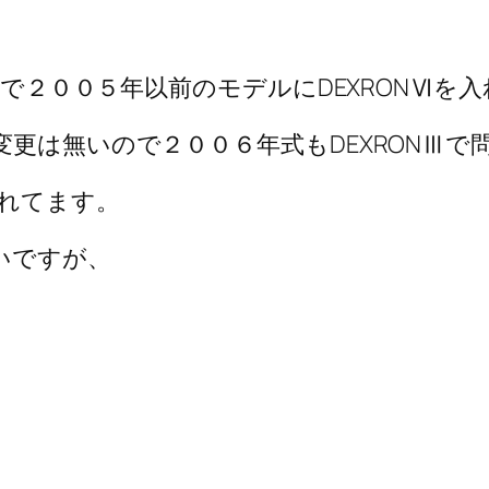
るので２００５年以前のモデルにDEXRONⅥ
変更は無いので２００６年式もDEXRONⅢで
入れてます。
いですが、